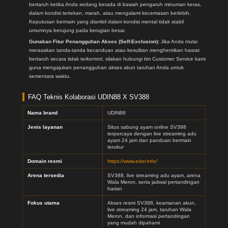
bertaruh ketika Anda sedang berada di bawah pengaruh minuman keras,
dalam kondisi tertekan, marah, atau mengalami kecemasan berlebih.
Keputusan bermain yang diambil dalam kondisi mental tidak stabil
umumnya berujung pada kerugian besar.
Gunakan Fitur Penangguhan Akses (Self-Exclusion):
Jika Anda mulai
merasakan tanda-tanda kecanduan atau kesulitan menghentikan hasrat
bertaruh secara tidak terkontrol, silakan hubungi tim Customer Service kami
guna mengajukan penangguhan akses akun taruhan Anda untuk
sementara waktu.
FAQ Teknis Kolaborasi UDIN88 X SV388
Nama brand
UDIN88
Jenis layanan
Situs sabung ayam online SV388
terpercaya dengan live streaming adu
ayam 24 jam dan panduan bermain
terukur
Domain resmi
https://www.eder.info/
Arena tersedia
SV388, live streaming adu ayam, arena
Wala Meron, serta jadwal pertandingan
harian
Fokus utama
Akses resmi SV388, keamanan akun,
live streaming 24 jam, taruhan Wala
Meron, dan informasi pertandingan
yang mudah dipahami