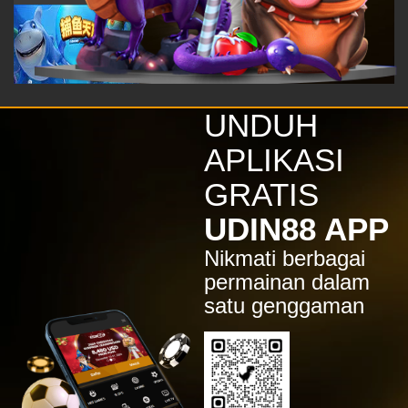
34,600,000.00
Sugar Rush
Xmas
bobbyr****a
IDR
26,370,000.00
UNDUH
Sugar Rush
Xmas
APLIKASI
bobbyr****a
GRATIS
IDR
25,056,000.00
UDIN88 APP
Sugar Rush
Xmas
Nikmati berbagai
bobbyr****a
permainan dalam
IDR
satu genggaman
19,996,800.00
Sugar Rush
Xmas
bobbyr****a
IDR
19,260,000.00