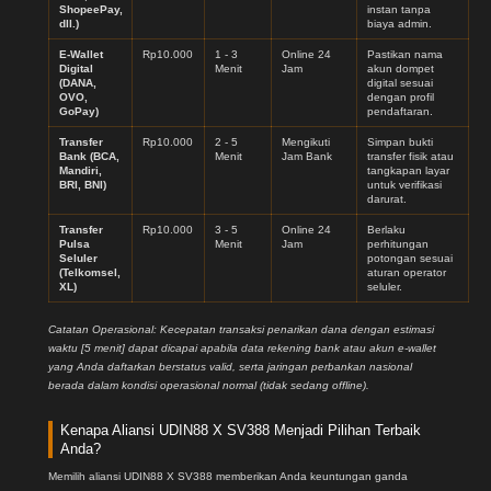
ShopeePay,
instan tanpa
dll.)
biaya admin.
E-Wallet
Rp10.000
1 - 3
Online 24
Pastikan nama
Digital
Menit
Jam
akun dompet
(DANA,
digital sesuai
OVO,
dengan profil
GoPay)
pendaftaran.
Transfer
Rp10.000
2 - 5
Mengikuti
Simpan bukti
Bank (BCA,
Menit
Jam Bank
transfer fisik atau
Mandiri,
tangkapan layar
BRI, BNI)
untuk verifikasi
darurat.
Transfer
Rp10.000
3 - 5
Online 24
Berlaku
Pulsa
Menit
Jam
perhitungan
Seluler
potongan sesuai
(Telkomsel,
aturan operator
XL)
seluler.
Catatan Operasional: Kecepatan transaksi penarikan dana dengan estimasi
waktu [5 menit] dapat dicapai apabila data rekening bank atau akun e-wallet
yang Anda daftarkan berstatus valid, serta jaringan perbankan nasional
berada dalam kondisi operasional normal (tidak sedang offline).
Kenapa Aliansi UDIN88 X SV388 Menjadi Pilihan Terbaik
Anda?
Memilih aliansi UDIN88 X SV388 memberikan Anda keuntungan ganda