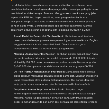
Pendekatan taktis dalam bermain iGaming melibatkan pemahaman yang
mendalam terhadap metrik game dan pengendalian emosi yang disiplin untuk
meminimalkan risiko kerugian finansial. Menggunakan metrik data yang jelas
seperti nilai RTP live, tingkat volatilitas, serta pengenalan fitur bonus
merupakan langkah awal yang dianjurkan sebelum Anda memutar gulungan
dengan saldo nyata. Berikut beberapa tips esensial dari praktisi iGaming
senior kami untuk seluruh pengguna aktif kolaborasi UDIN88 X SV388:
Pecah Modal ke Dalam Unit Taruhan Kecil:
Hindari menaruh taruhan
besar dalam beberapa putaran atau pertandingan awal sesi Anda. Bagilah
anggaran bermain Anda menjadi minimal 100 unit taruhan guna
mengompensasi fluktuasi statistik bursa yang dinamis.
Membagi Anggaran Lintas Kategori:
Tentukan alokasi modal harian Anda
secara berimbang. Misalnya, jika modal harian Anda Rp200.000, tetapkan
alokasi Rp100.000 untuk permainan slot online bervolatilitas sedang, dan
Rp100.000 sisanya untuk analisis bursa taruhan sabung ayam SV388.
Uji Pola Putaran Menggunakan Fitur Demo:
Manfaatkan mode simulasi
gratis sebelum memasang taruhan riil pada game slot. Langkah ini penting
untuk mempelajari ritme putaran, frekuensi pemicu fitur bonus, dan cara
kerja grafik pembayaran tanpa risiko kehilangan saldo taruhan Anda.
Disiplinkan Aturan Stop Loss & Take Profit:
Tetapkan target
kemenangan realistis (misalnya 50% dari modal awal) dan batas kerugian
maksimal harian. Segera lakukan penarikan dana (withdraw) sebagian
besar kemenangan Anda dan akhiri sesi bermain jika target telah tercapai.