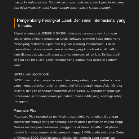
masuk ke dalam sistem. Data ini merupakan estimasi statistik jangka panjang
dan tidak menjamin hasil kemenangan instan dalam jangka pendek.
Pengembang Perangkat Lunak Berlisensi Internasional yang
Tersedia
Aliansi terintegrasi UDIN88 X SV388 bekerja sama secara resmi dengan
jajaran pengembang perangkat lunak (software provider) kelas dunia yang
memegang sertifikasi kepatuhan regulasi iGaming internasional. Hal ini
memastikan bahwa seluruh variasi taruhan yang Anda lakukan di platform
kami diproses secara adil tanpa adanya intervensi pihak luar. Berikut profil
singkat dari produsen game ternama yang dapat Anda akses di platform
kami:
SV388 Live Sportsbook
SV388 merupakan penyedia siaran langsung sabung ayam online terbesar
yang mengoperasikan puluhan arena aktif di berbagai negara Asia. Mereka
terkenal dengan keandalan transmisi video WebRTC, kepatuhan panel juri
profesional, serta transparansi pencatatan bursa odds yang adil bagi setiap
pengguna.
Pragmatic Play
Pragmatic Play merupakan pemimpin pasar global yang terkenal dengan
inovasi fitur-fiturnya yang menantang dan volatilitas permainan tingkat tinggi.
Mereka memelopori mekanisme pengganda eksternal (scatter multipliers)
bernilai fantastis, seperti simbol pengali hingga 1.000x pada seri game Gates
of Olympus 1000. Opsi ini sangat disukai oleh pemain yang mengincar