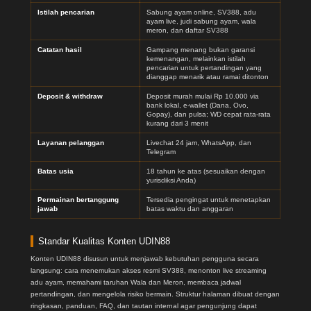
Istilah pencarian
Sabung ayam online, SV388, adu
ayam live, judi sabung ayam, wala
meron, dan daftar SV388
Catatan hasil
Gampang menang bukan garansi
kemenangan, melainkan istilah
pencarian untuk pertandingan yang
dianggap menarik atau ramai ditonton
Deposit & withdraw
Deposit murah mulai Rp 10.000 via
bank lokal, e-wallet (Dana, Ovo,
Gopay), dan pulsa; WD cepat rata-rata
kurang dari 3 menit
Layanan pelanggan
Livechat 24 jam, WhatsApp, dan
Telegram
Batas usia
18 tahun ke atas (sesuaikan dengan
yurisdiksi Anda)
Permainan bertanggung
Tersedia pengingat untuk menetapkan
jawab
batas waktu dan anggaran
Standar Kualitas Konten UDIN88
Konten UDIN88 disusun untuk menjawab kebutuhan pengguna secara
langsung: cara menemukan akses resmi SV388, menonton live streaming
adu ayam, memahami taruhan Wala dan Meron, membaca jadwal
pertandingan, dan mengelola risiko bermain. Struktur halaman dibuat dengan
ringkasan, panduan, FAQ, dan tautan internal agar pengunjung dapat