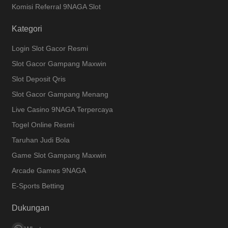
Komisi Referral 9NAGA Slot
Kategori
Login Slot Gacor Resmi
Slot Gacor Gampang Maxwin
Slot Deposit Qris
Slot Gacor Gampang Menang
Live Casino 9NAGA Terpercaya
Togel Online Resmi
Taruhan Judi Bola
Game Slot Gampang Maxwin
Arcade Games 9NAGA
E-Sports Betting
Dukungan