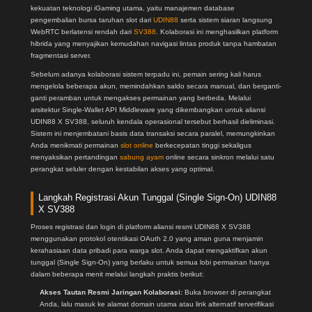
kekuatan teknologi iGaming utama, yaitu manajemen database
pengembalian bursa taruhan slot dari
UDIN88
serta sistem siaran langsung
WebRTC berlatensi rendah dari
SV388
. Kolaborasi ini menghasilkan platform
hibrida yang menyajikan kemudahan navigasi lintas produk tanpa hambatan
fragmentasi server.
Sebelum adanya kolaborasi sistem terpadu ini, pemain sering kali harus
mengelola beberapa akun, memindahkan saldo secara manual, dan berganti-
ganti peramban untuk mengakses permainan yang berbeda. Melalui
arsitektur Single-Wallet API Middleware yang dikembangkan untuk aliansi
UDIN88 X SV388, seluruh kendala operasional tersebut berhasil dieliminasi.
Sistem ini menjembatani basis data transaksi secara paralel, memungkinkan
Anda menikmati permainan
slot online
berkecepatan tinggi sekaligus
menyaksikan pertandingan
sabung ayam
online secara sinkron melalui satu
perangkat seluler dengan kestabilan akses yang optimal.
Langkah Registrasi Akun Tunggal (Single Sign-On) UDIN88
X SV388
Proses registrasi dan login di platform aliansi resmi UDIN88 X SV388
menggunakan protokol otentikasi OAuth 2.0 yang aman guna menjamin
kerahasiaan data pribadi para warga slot. Anda dapat mengaktifkan akun
tunggal (Single Sign-On) yang berlaku untuk semua lobi permainan hanya
dalam beberapa menit melalui langkah praktis berikut:
Akses Tautan Resmi Jaringan Kolaborasi:
Buka browser di perangkat
Anda, lalu masuk ke alamat domain utama atau link alternatif terverifikasi