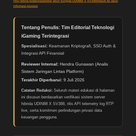
FAQ teknis kolaborasi
daftar akun tunggal UDIN88 X SV388
masuk ke akun
informasi promosi
Tentang Penulis: Tim Editorial Teknologi
iGaming Terintegrasi
Spesialisasi:
Keamanan Kriptografi, SSO Auth &
Integrasi API Finansial
Reviewer Internal:
Hendra Gunawan (Analis
Sistem Jaringan Lintas Platform)
Terakhir Diperbarui:
9 Juli 2026
Catatan Redaksi:
Seluruh materi edukasi di halaman
ini disusun berdasarkan verifikasi sistem server
hibrida UDIN88 X SV388, rilis API telemetry log RTP
live, serta komitmen perlindungan privasi data
keuangan pengguna.