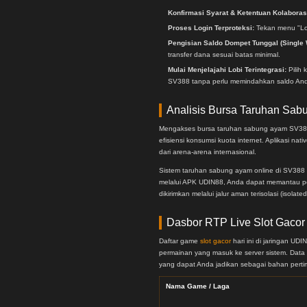
Konfirmasi Syarat & Ketentuan Kolaboras
Proses Login Terproteksi:
Tekan menu "Log
Pengisian Saldo Dompet Tunggal (Single W
transfer dana sesuai batas minimal.
Mulai Menjelajahi Lobi Terintegrasi:
Pilih 
SV388 tanpa perlu memindahkan saldo And
Analisis Bursa Taruhan Sa
Mengakses bursa taruhan sabung ayam SV388 m
efisiensi konsumsi kuota internet. Aplikasi n
dari arena-arena internasional.
Sistem taruhan sabung ayam online di SV388 
melalui APK UDIN88, Anda dapat memantau per
dikirimkan melalui jalur aman terisolasi (isola
Dasbor RTP Live Slot Gacor T
Daftar game
slot gacor
hari ini di jaringan UD
permainan yang masuk ke server sistem. Data m
yang dapat Anda jadikan sebagai bahan perti
Nama Game / Laga