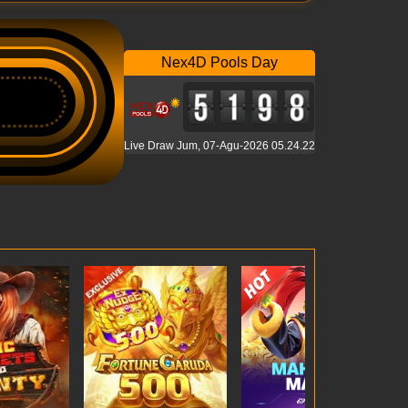
Nex4D Pools Day
Live Draw Jum, 07-Agu-2026 05.24.24