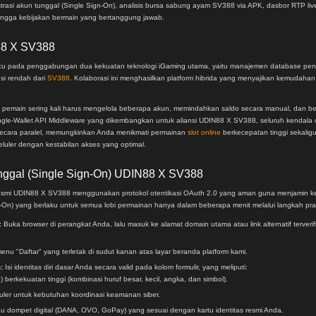
istrasi akun tunggal (Single Sign-On), analisis bursa sabung ayam SV388 via APK, dasbor RTP live 
, hingga kebijakan bermain yang bertanggung jawab.
N88 X SV388
acu pada penggabungan dua kekuatan teknologi iGaming utama, yaitu manajemen database peng
si rendah dari
SV388
. Kolaborasi ini menghasilkan platform hibrida yang menyajikan kemudahan
i, pemain sering kali harus mengelola beberapa akun, memindahkan saldo secara manual, dan b
ngle-Wallet API Middleware yang dikembangkan untuk aliansi UDIN88 X SV388, seluruh kendala ope
i secara paralel, memungkinkan Anda menikmati permainan
slot online
berkecepatan tinggi sekali
seluler dengan kestabilan akses yang optimal.
nggal (Single Sign-On) UDIN88 X SV388
nsi resmi UDIN88 X SV388 menggunakan protokol otentikasi OAuth 2.0 yang aman guna menjamin ke
-On) yang berlaku untuk semua lobi permainan hanya dalam beberapa menit melalui langkah prakt
:
Buka browser di perangkat Anda, lalu masuk ke alamat domain utama atau link alternatif terveri
menu "Daftar" yang terletak di sudut kanan atas layar beranda platform kami.
:
Isi identitas diri dasar Anda secara valid pada kolom formulir, yang meliputi:
berkekuatan tinggi (kombinasi huruf besar, kecil, angka, dan simbol).
luler untuk kebutuhan koordinasi keamanan siber.
u dompet digital (DANA, OVO, GoPay) yang sesuai dengan kartu identitas resmi Anda.