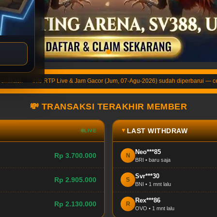
Info RTP Live & Jam Gacor (Jum, 07-Agu-2026) sudah diperbarui — cek bocoran p
💸 TRANSAKSI TERAKHIR MEMBER
LAST WITHDRAW
▼
LIVE
Neo***85
Rp 3.700.000
N
BRI •
baru saja
Svr***30
Rp 2.905.000
S
BNI •
1 mnt lalu
Rex***86
Rp 2.130.000
R
OVO •
1 mnt lalu