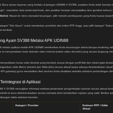
i:
Baca aturan layanan yang berlaku di jaringan UDIN88 X SV388, pastikan Anda telah berusia minim
in", masukkan data kredensial Anda, dan pastikan browser menampilkan ikon gembok terkunci s
allet):
Masuk ke menu transaksi keuangan, pilih metode pembayaran yang Anda kuasai (seperti 
kategori "Slot Gacor" untuk memainkan portofolio slot online RTP tinggi, atau pilih kategori "S
a kembali.
bung Ayam SV388 Melalui APK UDIN88
elalui aplikasi mobile APK UDIN88 memberikan Anda keuntungan teknis berupa rendering video
ative ini menyematkan kode dekoder video internal (native video decoder) yang secara langsung me
menyediakan bursa odds dinamis yang berubah sesuai dengan profil fisik dan rekam jejak bert
gerakan odds Meron (merah) dan Wala (biru) secara aktual tanpa adanya keterlambatan visual 
ted API gateway) guna memastikan tiket taruhan Anda divalidasi seketika sebelum pertandingan dimula
erintegrasi di Aplikasi
IN88 X SV388 menyajikan informasi estimasi persentase pengembalian taruhan secara aktual berdas
etrik ini terus disinkronisasikan secara otomatis demi memberikan rujukan yang valid. Berikut ad
mbangan taktis sebelum bermain:
Kategori / Provider
Estimasi RTP / Odds
Aktual