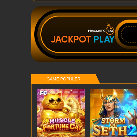
JACKPOT
PLAY
GAME POPULER