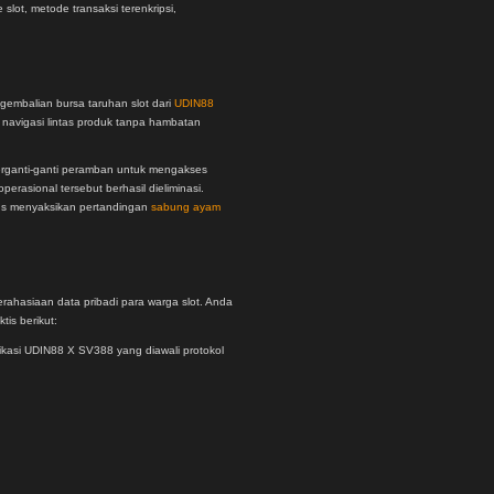
slot, metode transaksi terenkripsi,
embalian bursa taruhan slot dari
UDIN88
 navigasi lintas produk tanpa hambatan
erganti-ganti peramban untuk mengakses
rasional tersebut berhasil dieliminasi.
gus menyaksikan pertandingan
sabung ayam
rahasiaan data pribadi para warga slot. Anda
is berikut:
fikasi UDIN88 X SV388 yang diawali protokol