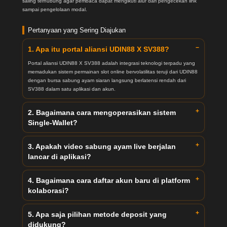
saling terhubung agar pembaca dapat mengikuti alur dari pengecekan link
sampai pengelolaan modal.
Pertanyaan yang Sering Diajukan
1. Apa itu portal aliansi UDIN88 X SV388?
Portal aliansi UDIN88 X SV388 adalah integrasi teknologi terpadu yang
memadukan sistem permainan slot online bervolatilitas teruji dari UDIN88
dengan bursa sabung ayam siaran langsung berlatensi rendah dari
SV388 dalam satu aplikasi dan akun.
2. Bagaimana cara mengoperasikan sistem
Single-Wallet?
3. Apakah video sabung ayam live berjalan
lancar di aplikasi?
4. Bagaimana cara daftar akun baru di platform
kolaborasi?
5. Apa saja pilihan metode deposit yang
didukung?