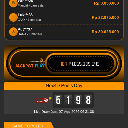
Win***28
Rp 3.850.000
W
Mandiri •
baru saja
Luk***83
Rp 22.075.000
L
OVO •
1 mnt lalu
Aut***97
Rp 30.625.000
A
DANA •
1 mnt lalu
IDR
14.865.336.265
JACKPOT
PLAY
Nex4D Pools Day
Live Draw Jum, 07-Agu-2026 06.31.39
GAME POPULER