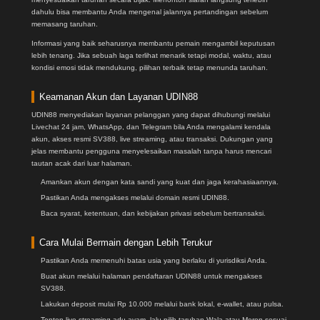
dahulu bisa membantu Anda mengenal jalannya pertandingan sebelum
memasang taruhan.
Informasi yang baik seharusnya membantu pemain mengambil keputusan
lebih tenang. Jika sebuah laga terlihat menarik tetapi modal, waktu, atau
kondisi emosi tidak mendukung, pilihan terbaik tetap menunda taruhan.
Keamanan Akun dan Layanan UDIN88
UDIN88 menyediakan layanan pelanggan yang dapat dihubungi melalui
Livechat 24 jam, WhatsApp, dan Telegram bila Anda mengalami kendala
akun, akses resmi SV388, live streaming, atau transaksi. Dukungan yang
jelas membantu pengguna menyelesaikan masalah tanpa harus mencari
tautan acak dari luar halaman.
Amankan akun dengan kata sandi yang kuat dan jaga kerahasiaannya.
Pastikan Anda mengakses melalui domain resmi UDIN88.
Baca syarat, ketentuan, dan kebijakan privasi sebelum bertransaksi.
Cara Mulai Bermain dengan Lebih Terukur
Pastikan Anda memenuhi batas usia yang berlaku di yurisdiksi Anda.
Buat akun melalui halaman pendaftaran UDIN88 untuk mengakses
SV388.
Lakukan deposit mulai Rp 10.000 melalui bank lokal, e-wallet, atau pulsa.
Tonton live streaming adu ayam, lalu pilih taruhan Wala atau Meron sesuai