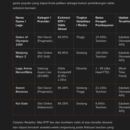
game populer yang dapat Anda jadikan sebagai bahan pertimbangan taktis
sebelum bermain:
Nama
Kategori /
Estimasi
Tingkat
Batas
Update
Game /
Provider
RTP /
Volatilitas
Pengali
Terakhi
Laga
Odds
/ Risiko
Pembayaran
Aktual
Gates of
Slot Gacor
96.65%
Tinggi
15.000x
[Update
Olympus
(Pragmatic)
Taruhan
Otomati
1000
API]
Mahjong
Slot Online
96.95%
Sedang
100.000x
[Update
Ways 2
(PG Soft)
Taruhan
Otomati
API]
Laga Arena
Sabung
Odds
Dinamis
1 : 88 (Jika
[Real-
Meron/Wala
Ayam Live
Kompetitif
Hasil FTD)
Time
(SV388)
(0.85x -
Feed]
1.00x)
Sweet
Slot Gacor
96.48%
Sedang -
21.100x
[Update
Bonanza
(Pragmatic)
Tinggi
Taruhan
Otomati
API]
Koi Gate
Slot Online
96.26%
Sedang
8.640x
[Update
(Habanero)
Taruhan
Otomati
API]
Catatan Redaksi: Nilai RTP live dan koefisien odds di atas bersifat dinamis
dan dapat berubah sewaktu-waktu tergantung pada fluktuasi taruhan yang