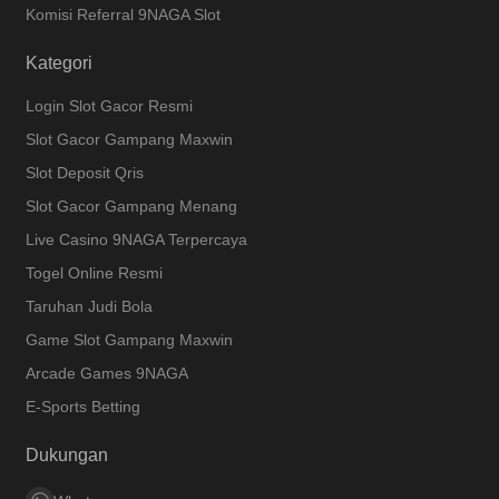
Komisi Referral 9NAGA Slot
Kategori
Login Slot Gacor Resmi
Slot Gacor Gampang Maxwin
Slot Deposit Qris
Slot Gacor Gampang Menang
Live Casino 9NAGA Terpercaya
Togel Online Resmi
Taruhan Judi Bola
Game Slot Gampang Maxwin
Arcade Games 9NAGA
E-Sports Betting
Dukungan