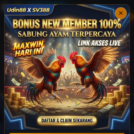
Main di Telegram
×
MASUK
DAFTAR
HOT
SLOTS
OLAHRAGA
LIVE
RACE
TOGEL
CRASH
ARCADE
E-
GAMES
CASINO
GAME
SPORT