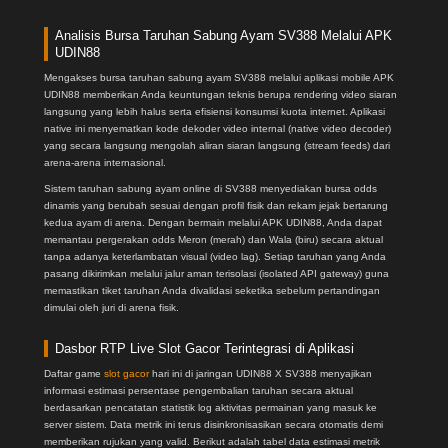
Analisis Bursa Taruhan Sabung Ayam SV388 Melalui APK
UDIN88
Mengakses bursa taruhan sabung ayam SV388 melalui aplikasi mobile APK
UDIN88 memberikan Anda keuntungan teknis berupa rendering video siaran
langsung yang lebih halus serta efisiensi konsumsi kuota internet. Aplikasi
native ini menyematkan kode dekoder video internal (native video decoder)
yang secara langsung mengolah aliran siaran langsung (stream feeds) dari
arena-arena internasional.
Sistem taruhan sabung ayam online di SV388 menyediakan bursa odds
dinamis yang berubah sesuai dengan profil fisik dan rekam jejak bertarung
kedua ayam di arena. Dengan bermain melalui APK UDIN88, Anda dapat
memantau pergerakan odds Meron (merah) dan Wala (biru) secara aktual
tanpa adanya keterlambatan visual (video lag). Setiap taruhan yang Anda
pasang dikirimkan melalui jalur aman terisolasi (isolated API gateway) guna
memastikan tiket taruhan Anda divalidasi seketika sebelum pertandingan
dimulai oleh juri di arena fisik.
Dasbor RTP Live Slot Gacor Terintegrasi di Aplikasi
Daftar game
slot gacor
hari ini di jaringan UDIN88 X SV388 menyajikan
informasi estimasi persentase pengembalian taruhan secara aktual
berdasarkan pencatatan statistik log aktivitas permainan yang masuk ke
server sistem. Data metrik ini terus disinkronisasikan secara otomatis demi
memberikan rujukan yang valid. Berikut adalah tabel data estimasi metrik