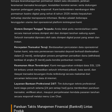
berupa keanekaragaman permainan dalam satu ekosistem, jaminan
keamanan transaksi keuangan, kestabilan koneksi server, serta dukungan
layanan pelanggan yang responsif. Kami berkomitmen membangun iklim
permainan kasino digital yang sehat di tahun 2026 melalui kepatuhan
terhadap standar transparansi informasi. Berikut adalah beberapa
keunggulan utama dari operasional platform terintegrasi kami:
Sistem Dompet Tunggal Terpadu:
Anda tidak perlu memindahkan saldo
secara manual antara dompet slot dan dompet taruhan sabung ayam.
Seluruh transaksi diproses oleh satu dompet digital pusat yang aman dan
instan.
Kecepatan Transaksi Teruji:
Berdasarkan pencatatan data operasional
harian kami, rata-rata pemrosesan transaksi deposit berhasil diselesaikan
dalam [2 menit], sedangkan proses pengiriman penarikan dana (withdraw)
berkisar di angka [5 menit] pada kondisi perbankan normal.
Keamanan Akun Terenkripsi:
Kami menggunakan enkripsi data SSL 128-
bit terbaru untuk memastikan seluruh informasi pribadi, kata sandi, dan
riwayat transaksi keuangan Anda terlindungi secara maksimal dari
ancaman kebocoran data di internet.
Layanan Bantuan Profesional 24/7:
Tim dukungan teknis profesional
kami siaga penuh selama [24 jam setiap hari] guna memberikan panduan
transaksi, verifikasi akun, maupun penyelesaian kendala pasaran taruhan
secara responsif melalui menu Live Chat.
Panduan Taktis Manajemen Finansial (Bankroll) Lintas
Produk