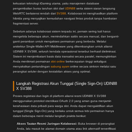
kekuatan teknologi iGaming utama, yaitu manajemen database
pengembalian bursa taruhan slot dari
UDIN88
serta sistem siaran langsung
WebRTC berlatensi rendah dari
SV388
. Kolaborasi ini menghasilkan platform
hibrida yang menyajikan kemudahan navigasi lintas produk tanpa hambatan
fragmentasi server.
Sebelum adanya kolaborasi sistem terpadu ini, pemain sering kali harus
mengelola beberapa akun, memindahkan saldo secara manual, dan berganti-
ganti peramban untuk mengakses permainan yang berbeda. Melalui
arsitektur Single-Wallet API Middleware yang dikembangkan untuk aliansi
UDIN88 X SV388, seluruh kendala operasional tersebut berhasil dieliminasi.
Sistem ini menjembatani basis data transaksi secara paralel, memungkinkan
Anda menikmati permainan
slot online
berkecepatan tinggi sekaligus
menyaksikan pertandingan
sabung ayam
online secara sinkron melalui satu
perangkat seluler dengan kestabilan akses yang optimal.
Langkah Registrasi Akun Tunggal (Single Sign-On) UDIN88
X SV388
Proses registrasi dan login di platform aliansi resmi UDIN88 X SV388
menggunakan protokol otentikasi OAuth 2.0 yang aman guna menjamin
kerahasiaan data pribadi para warga slot. Anda dapat mengaktifkan akun
tunggal (Single Sign-On) yang berlaku untuk semua lobi permainan hanya
dalam beberapa menit melalui langkah praktis berikut:
Akses Tautan Resmi Jaringan Kolaborasi:
Buka browser di perangkat
Anda, lalu masuk ke alamat domain utama atau link alternatif terverifikasi