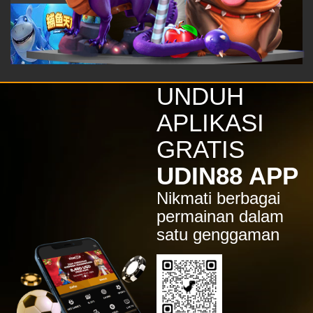
34,600,000.00
Sugar Rush
Xmas
bobbyr****a
IDR
26,370,000.00
UNDUH
Sugar Rush
Xmas
APLIKASI
bobbyr****a
GRATIS
IDR
25,056,000.00
UDIN88 APP
Sugar Rush
Xmas
Nikmati berbagai
bobbyr****a
permainan dalam
IDR
satu genggaman
19,996,800.00
Sugar Rush
Xmas
bobbyr****a
IDR
19,260,000.00