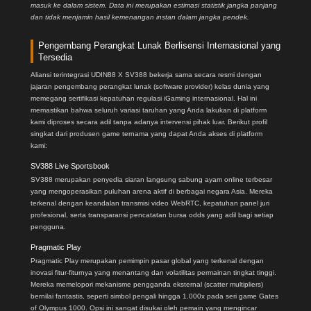
masuk ke dalam sistem. Data ini merupakan estimasi statistik jangka panjang
dan tidak menjamin hasil kemenangan instan dalam jangka pendek.
Pengembang Perangkat Lunak Berlisensi Internasional yang
Tersedia
Aliansi terintegrasi UDIN88 X SV388 bekerja sama secara resmi dengan
jajaran pengembang perangkat lunak (software provider) kelas dunia yang
memegang sertifikasi kepatuhan regulasi iGaming internasional. Hal ini
memastikan bahwa seluruh variasi taruhan yang Anda lakukan di platform
kami diproses secara adil tanpa adanya intervensi pihak luar. Berikut profil
singkat dari produsen game ternama yang dapat Anda akses di platform
kami:
SV388 Live Sportsbook
SV388 merupakan penyedia siaran langsung sabung ayam online terbesar
yang mengoperasikan puluhan arena aktif di berbagai negara Asia. Mereka
terkenal dengan keandalan transmisi video WebRTC, kepatuhan panel juri
profesional, serta transparansi pencatatan bursa odds yang adil bagi setiap
pengguna.
Pragmatic Play
Pragmatic Play merupakan pemimpin pasar global yang terkenal dengan
inovasi fitur-fiturnya yang menantang dan volatilitas permainan tingkat tinggi.
Mereka memelopori mekanisme pengganda eksternal (scatter multipliers)
bernilai fantastis, seperti simbol pengali hingga 1.000x pada seri game Gates
of Olympus 1000. Opsi ini sangat disukai oleh pemain yang mengincar