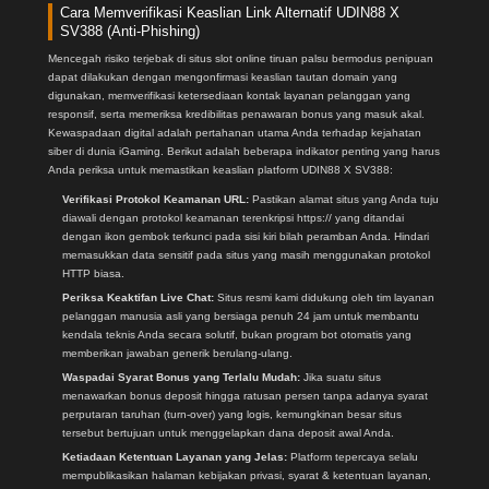
Cara Memverifikasi Keaslian Link Alternatif UDIN88 X
SV388 (Anti-Phishing)
Mencegah risiko terjebak di situs slot online tiruan palsu bermodus penipuan
dapat dilakukan dengan mengonfirmasi keaslian tautan domain yang
digunakan, memverifikasi ketersediaan kontak layanan pelanggan yang
responsif, serta memeriksa kredibilitas penawaran bonus yang masuk akal.
Kewaspadaan digital adalah pertahanan utama Anda terhadap kejahatan
siber di dunia iGaming. Berikut adalah beberapa indikator penting yang harus
Anda periksa untuk memastikan keaslian platform UDIN88 X SV388:
Verifikasi Protokol Keamanan URL:
Pastikan alamat situs yang Anda tuju
diawali dengan protokol keamanan terenkripsi https:// yang ditandai
dengan ikon gembok terkunci pada sisi kiri bilah peramban Anda. Hindari
memasukkan data sensitif pada situs yang masih menggunakan protokol
HTTP biasa.
Periksa Keaktifan Live Chat:
Situs resmi kami didukung oleh tim layanan
pelanggan manusia asli yang bersiaga penuh 24 jam untuk membantu
kendala teknis Anda secara solutif, bukan program bot otomatis yang
memberikan jawaban generik berulang-ulang.
Waspadai Syarat Bonus yang Terlalu Mudah:
Jika suatu situs
menawarkan bonus deposit hingga ratusan persen tanpa adanya syarat
perputaran taruhan (turn-over) yang logis, kemungkinan besar situs
tersebut bertujuan untuk menggelapkan dana deposit awal Anda.
Ketiadaan Ketentuan Layanan yang Jelas:
Platform tepercaya selalu
mempublikasikan halaman kebijakan privasi, syarat & ketentuan layanan,