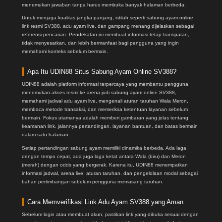
menemukan jawaban tanpa harus membuka banyak halaman berbeda.
Untuk menjaga kualitas jangka panjang, istilah seperti sabung ayam online,
link resmi SV388, adu ayam live, dan gampang menang dijelaskan sebagai
referensi pencarian. Pendekatan ini membuat informasi tetap transparan,
tidak menyesatkan, dan lebih bermanfaat bagi pengguna yang ingin
memahami konteks sebelum bermain.
Apa Itu UDIN88 Situs Sabung Ayam Online SV388?
UDIN88 adalah platform informasi terpercaya yang membantu pengguna
menemukan akses resmi ke arena judi sabung ayam online SV388,
memahami jadwal adu ayam live, mengenali aturan taruhan Wala Meron,
membaca metode transaksi, dan memeriksa ketentuan layanan sebelum
bermain. Fokus utamanya adalah memberi gambaran yang jelas tentang
keamanan link, jalannya pertandingan, layanan bantuan, dan batas bermain
dalam satu halaman.
Setiap pertandingan sabung ayam memiliki dinamika berbeda. Ada laga
dengan tempo cepat, ada juga laga ketat antara Wala (biru) dan Meron
(merah) dengan odds yang bergerak. Karena itu, UDIN88 menempatkan
informasi jadwal, arena live, aturan taruhan, dan pengelolaan modal sebagai
bahan pertimbangan sebelum pengguna memasang taruhan.
Cara Memverifikasi Link Adu Ayam SV388 yang Aman
Sebelum login atau membuat akun, pastikan link yang dibuka sesuai dengan