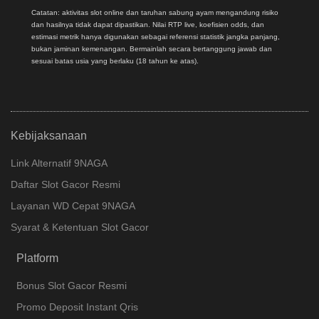
Catatan: aktivitas slot online dan taruhan sabung ayam mengandung risiko
dan hasilnya tidak dapat dipastikan. Nilai RTP live, koefisien odds, dan
estimasi metrik hanya digunakan sebagai referensi statistik jangka panjang,
bukan jaminan kemenangan. Bermainlah secara bertanggung jawab dan
sesuai batas usia yang berlaku (18 tahun ke atas).
Kebijaksanaan
Link Alternatif 9NAGA
Daftar Slot Gacor Resmi
Layanan WD Cepat 9NAGA
Syarat & Ketentuan Slot Gacor
Platform
Bonus Slot Gacor Resmi
Promo Deposit Instant Qris