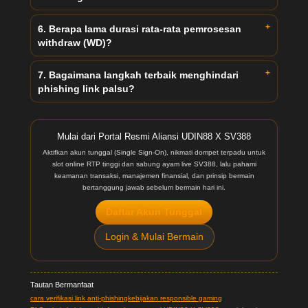
6. Berapa lama durasi rata-rata pemrosesan
withdraw (WD)?
7. Bagaimana langkah terbaik menghindari
phishing link palsu?
Mulai dari Portal Resmi Aliansi UDIN88 X SV388
Aktifkan akun tunggal (Single Sign-On), nikmati dompet terpadu untuk
slot online RTP tinggi dan sabung ayam live SV388, lalu pahami
keamanan transaksi, manajemen finansial, dan prinsip bermain
bertanggung jawab sebelum bermain hari ini.
Daftar Akun Tunggal
Login & Mulai Bermain
Tautan Bermanfaat
cara verifikasi link anti-phishing
kebijakan responsible gaming