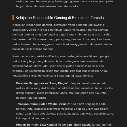
serta panduan bermain yang bertanggung jawab secara transparan pada
bagian dasar (footer) halaman beranda mereka.
Kebijakan Responsible Gaming di Ekosistem Terpadu
Kebijakan responsible gaming (permainan yang bertanggung jawab) di
ekosistem UDIN88 X SV388 bertujuan untuk memastikan bahwa aktivitas
bermain taruhan tetap berfungsi sebagai bentuk hiburan yang aman, sehat,
dan terkendali. Kami mendorong para pengguna untuk menetapkan batas
waktu bermain, batas anggaran, serta tidak menggunakan dana kebutuhan
pokok untuk keperluan taruhan.
Kami memandang aktivitas iGaming murni sebagai sarana hiburan pengisi
waktu luang bagi orang dewasa, bukan sebagai sarana investasi, alat
mencari nafkah utama, atau jalan keluar pintas dari masalah kesulitan
finansial. Untuk menjaga kesehatan mental dan stabilitas ekonomi Anda,
terapkanlah prinsip bermain yang bertanggung jawab berikut:
Bermain Menggunakan "Uang Dingin":
Jangan pernah menyentuh
alokasi dana yang dialokasikan untuk kebutuhan mendasar harian, cicilan
utang bulanan, biaya pendidikan anak, atau tabungan hari tua untuk
bermain taruhan online.
Tetapkan Aturan Batas Waktu Bermain:
Atur alarm pengingat pada
ponsel Anda. Batasi sesi bermain maksimal 1 hingga 2 jam saja dalam
sehari agar fokus produktivitas pekerjaan, studi, dan waktu sosial bersama
keluarga tidak terganggu.
Hindari Bermain Saat Kondisi Psikologis Tidak Stabil:
Jangan pernah