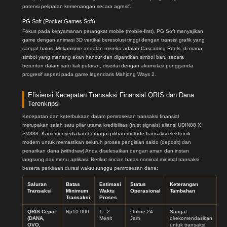
potensi pelipatan kemenangan secara agresif.
PG Soft (Pocket Games Soft)
Fokus pada kenyamanan perangkat mobile (mobile-first), PG Soft menyajikan
game dengan animasi 3D vertikal beresolusi tinggi dengan transisi grafik yang
sangat halus. Mekanisme andalan mereka adalah Cascading Reels, di mana
simbol yang menang akan hancur dan digantikan simbol baru secara
beruntun dalam satu kali putaran, disertai dengan akumulasi pengganda
progresif seperti pada game legendaris Mahjong Ways 2.
Efisiensi Kecepatan Transaksi Finansial QRIS dan Dana
Terenkripsi
Kecepatan dan keterbukaan dalam pemrosesan transaksi finansial
merupakan salah satu pilar utama kredibilitas (trust signals) aliansi UDIN88 X
SV388. Kami menyediakan berbagai pilihan metode transaksi elektronik
modern untuk memastikan seluruh proses pengisian saldo (deposit) dan
penarikan dana (withdraw) Anda diselesaikan dengan aman dan instan
langsung dari menu aplikasi. Berikut rincian batas nominal minimal transaksi
beserta perkiraan durasi waktu tunggu pemrosesan dana:
Saluran
Batas
Estimasi
Status
Keterangan
Transaksi
Minimum
Waktu
Operasional
Tambahan
Transaksi
Proses
QRIS Cepat
Rp10.000
1 - 2
Online 24
Sangat
(DANA,
Menit
Jam
direkomendasikan
OVO,
untuk transaksi