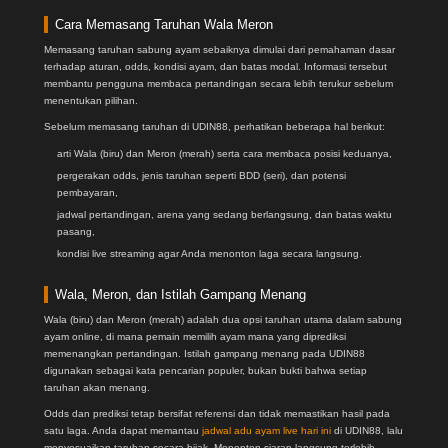
Cara Memasang Taruhan Wala Meron
Memasang taruhan sabung ayam sebaiknya dimulai dari pemahaman dasar
terhadap aturan, odds, kondisi ayam, dan batas modal. Informasi tersebut
membantu pengguna membaca pertandingan secara lebih terukur sebelum
menentukan pilihan.
Sebelum memasang taruhan di UDIN88, perhatikan beberapa hal berikut:
arti Wala (biru) dan Meron (merah) serta cara membaca posisi keduanya,
pergerakan odds, jenis taruhan seperti BDD (seri), dan potensi
pembayaran,
jadwal pertandingan, arena yang sedang berlangsung, dan batas waktu
pasang,
kondisi live streaming agar Anda menonton laga secara langsung.
Wala, Meron, dan Istilah Gampang Menang
Wala (biru) dan Meron (merah) adalah dua opsi taruhan utama dalam sabung
ayam online, di mana pemain memilih ayam mana yang diprediksi
memenangkan pertandingan. Istilah gampang menang pada UDIN88
digunakan sebagai kata pencarian populer, bukan bukti bahwa setiap
taruhan akan menang.
Odds dan prediksi tetap bersifat referensi dan tidak memastikan hasil pada
satu laga. Anda dapat memantau
jadwal adu ayam live hari ini
di UDIN88, lalu
menyesuaikan taruhan secara bijak. Menonton siaran langsung terlebih