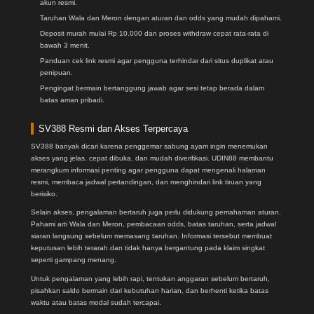
akun resmi.
Taruhan Wala dan Meron dengan aturan dan odds yang mudah dipahami.
Deposit murah mulai Rp 10.000 dan proses withdraw cepat rata-rata di
bawah 3 menit.
Panduan cek link resmi agar pengguna terhindar dari situs duplikat atau
penipuan.
Pengingat bermain bertanggung jawab agar sesi tetap berada dalam
batas aman pribadi.
SV388 Resmi dan Akses Terpercaya
SV388 banyak dicari karena penggemar sabung ayam ingin menemukan
akses yang jelas, cepat dibuka, dan mudah diverifikasi. UDIN88 membantu
merangkum informasi penting agar pengguna dapat mengenali halaman
resmi, membaca jadwal pertandingan, dan menghindari link tiruan yang
berisiko.
Selain akses, pengalaman bertaruh juga perlu didukung pemahaman aturan.
Pahami arti Wala dan Meron, pembacaan odds, batas taruhan, serta jadwal
siaran langsung sebelum memasang taruhan. Informasi tersebut membuat
keputusan lebih terarah dan tidak hanya bergantung pada klaim singkat
seperti gampang menang.
Untuk pengalaman yang lebih rapi, tentukan anggaran sebelum bertaruh,
pisahkan saldo bermain dari kebutuhan harian, dan berhenti ketika batas
waktu atau batas modal sudah tercapai.