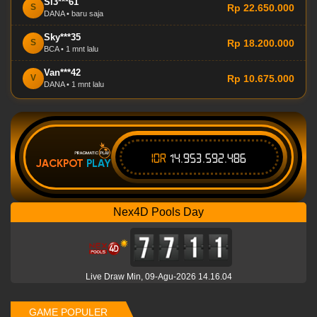
Sl3***61
Rp 22.650.000
S
DANA •
baru saja
Sky***35
Rp 18.200.000
S
BCA •
1 mnt lalu
Van***42
Rp 10.675.000
V
DANA •
1 mnt lalu
IDR
14.953.593.434
JACKPOT
PLAY
Nex4D Pools Day
Live Draw Min, 09-Agu-2026 14.16.06
GAME POPULER