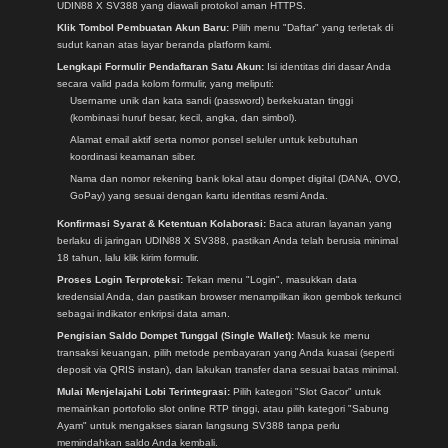
UDIN88 X SV388 yang diawali protokol aman HTTPS.
Klik Tombol Pembuatan Akun Baru:
Pilih menu "Daftar" yang terletak di
sudut kanan atas layar beranda platform kami.
Lengkapi Formulir Pendaftaran Satu Akun:
Isi identitas diri dasar Anda
secara valid pada kolom formulir, yang meliputi:
Username unik dan kata sandi (password) berkekuatan tinggi
(kombinasi huruf besar, kecil, angka, dan simbol).
Alamat email aktif serta nomor ponsel seluler untuk kebutuhan
koordinasi keamanan siber.
Nama dan nomor rekening bank lokal atau dompet digital (DANA, OVO,
GoPay) yang sesuai dengan kartu identitas resmi Anda.
Konfirmasi Syarat & Ketentuan Kolaborasi:
Baca aturan layanan yang
berlaku di jaringan UDIN88 X SV388, pastikan Anda telah berusia minimal
18 tahun, lalu klik kirim formulir.
Proses Login Terproteksi:
Tekan menu "Login", masukkan data
kredensial Anda, dan pastikan browser menampilkan ikon gembok terkunci
sebagai indikator enkripsi data aman.
Pengisian Saldo Dompet Tunggal (Single Wallet):
Masuk ke menu
transaksi keuangan, pilih metode pembayaran yang Anda kuasai (seperti
deposit via QRIS instan), dan lakukan transfer dana sesuai batas minimal.
Mulai Menjelajahi Lobi Terintegrasi:
Pilih kategori "Slot Gacor" untuk
memainkan portofolio slot online RTP tinggi, atau pilih kategori "Sabung
Ayam" untuk mengakses siaran langsung SV388 tanpa perlu
memindahkan saldo Anda kembali.