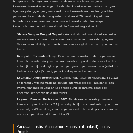
berupa keanekaragaman permainan dalam satu ekosistem, jaminan
keamanan transaksi keuangan, kestabilan koneksi server, serta dukungan
layanan pelanggan yang responsif. Kami berkomitmen membangun iklim
permainan kasino digital yang sehat di tahun 2026 melalui kepatuhan
terhadap standar transparansi informasi. Berikut adalah beberapa
keunggulan utama dari operasional platform terintegrasi kami:
Sistem Dompet Tunggal Terpadu:
Anda tidak perlu memindahkan saldo
secara manual antara dompet slot dan dompet taruhan sabung ayam.
Seluruh transaksi diproses oleh satu dompet digital pusat yang aman dan
instan.
Kecepatan Transaksi Teruji:
Berdasarkan pencatatan data operasional
harian kami, rata-rata pemrosesan transaksi deposit berhasil diselesaikan
dalam [2 menit], sedangkan proses pengiriman penarikan dana (withdraw)
berkisar di angka [5 menit] pada kondisi perbankan normal.
Keamanan Akun Terenkripsi:
Kami menggunakan enkripsi data SSL 128-
bit terbaru untuk memastikan seluruh informasi pribadi, kata sandi, dan
riwayat transaksi keuangan Anda terlindungi secara maksimal dari
ancaman kebocoran data di internet.
Layanan Bantuan Profesional 24/7:
Tim dukungan teknis profesional
kami siaga penuh selama [24 jam setiap hari] guna memberikan panduan
transaksi, verifikasi akun, maupun penyelesaian kendala pasaran taruhan
secara responsif melalui menu Live Chat.
Panduan Taktis Manajemen Finansial (Bankroll) Lintas
Produk