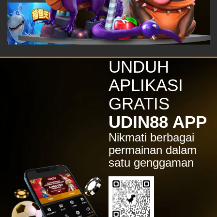
34,600,000.00
Sugar Rush
Xmas
bobbyr****a
IDR
26,370,000.00
UNDUH
Sugar Rush
Xmas
APLIKASI
bobbyr****a
GRATIS
IDR
25,056,000.00
UDIN88 APP
Sugar Rush
Xmas
Nikmati berbagai
bobbyr****a
permainan dalam
IDR
satu genggaman
19,996,800.00
Sugar Rush
Xmas
bobbyr****a
IDR
19,260,000.00