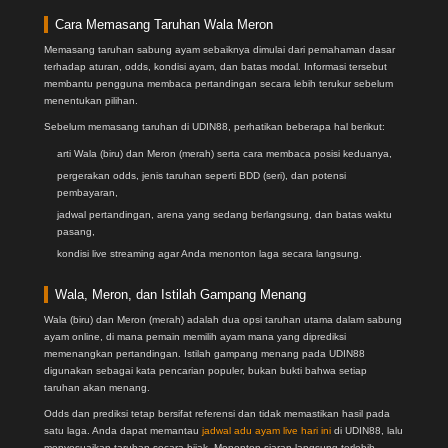
Cara Memasang Taruhan Wala Meron
Memasang taruhan sabung ayam sebaiknya dimulai dari pemahaman dasar
terhadap aturan, odds, kondisi ayam, dan batas modal. Informasi tersebut
membantu pengguna membaca pertandingan secara lebih terukur sebelum
menentukan pilihan.
Sebelum memasang taruhan di UDIN88, perhatikan beberapa hal berikut:
arti Wala (biru) dan Meron (merah) serta cara membaca posisi keduanya,
pergerakan odds, jenis taruhan seperti BDD (seri), dan potensi
pembayaran,
jadwal pertandingan, arena yang sedang berlangsung, dan batas waktu
pasang,
kondisi live streaming agar Anda menonton laga secara langsung.
Wala, Meron, dan Istilah Gampang Menang
Wala (biru) dan Meron (merah) adalah dua opsi taruhan utama dalam sabung
ayam online, di mana pemain memilih ayam mana yang diprediksi
memenangkan pertandingan. Istilah gampang menang pada UDIN88
digunakan sebagai kata pencarian populer, bukan bukti bahwa setiap
taruhan akan menang.
Odds dan prediksi tetap bersifat referensi dan tidak memastikan hasil pada
satu laga. Anda dapat memantau
jadwal adu ayam live hari ini
di UDIN88, lalu
menyesuaikan taruhan secara bijak. Menonton siaran langsung terlebih