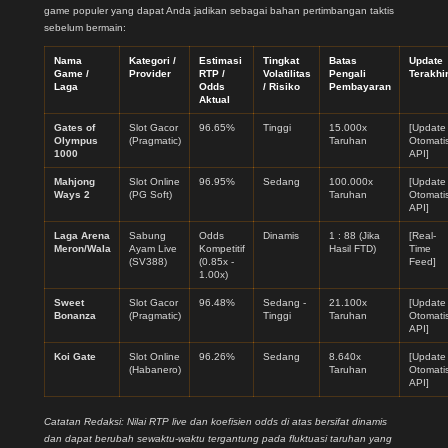
game populer yang dapat Anda jadikan sebagai bahan pertimbangan taktis
sebelum bermain:
Nama
Kategori /
Estimasi
Tingkat
Batas
Update
Game /
Provider
RTP /
Volatilitas
Pengali
Terakhi
Laga
Odds
/ Risiko
Pembayaran
Aktual
Gates of
Slot Gacor
96.65%
Tinggi
15.000x
[Update
Olympus
(Pragmatic)
Taruhan
Otomati
1000
API]
Mahjong
Slot Online
96.95%
Sedang
100.000x
[Update
Ways 2
(PG Soft)
Taruhan
Otomati
API]
Laga Arena
Sabung
Odds
Dinamis
1 : 88 (Jika
[Real-
Meron/Wala
Ayam Live
Kompetitif
Hasil FTD)
Time
(SV388)
(0.85x -
Feed]
1.00x)
Sweet
Slot Gacor
96.48%
Sedang -
21.100x
[Update
Bonanza
(Pragmatic)
Tinggi
Taruhan
Otomati
API]
Koi Gate
Slot Online
96.26%
Sedang
8.640x
[Update
(Habanero)
Taruhan
Otomati
API]
Catatan Redaksi: Nilai RTP live dan koefisien odds di atas bersifat dinamis
dan dapat berubah sewaktu-waktu tergantung pada fluktuasi taruhan yang